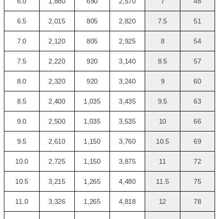
6.0
1,880
690
2,570
7
48
6.5
2,015
805
2,820
7.5
51
7.0
2,120
805
2,925
8
54
7.5
2,220
920
3,140
8.5
57
8.0
2,320
920
3,240
9
60
8.5
2,400
1,035
3,435
9.5
63
9.0
2,500
1,035
3,535
10
66
9.5
2,610
1,150
3,760
10.5
69
10.0
2,725
1,150
3,875
11
72
10.5
3,215
1,265
4,480
11.5
75
11.0
3,326
1,265
4,818
12
78