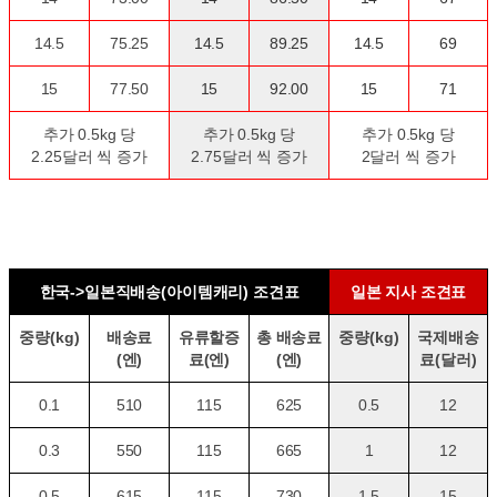
14.5
75.25
14.5
89.25
14.5
69
15
77.50
15
92.00
15
71
추가 0.5kg 당
추가 0.5kg 당
추가 0.5kg 당
2.25달러 씩 증가
2.75달러 씩 증가
2달러 씩 증가
한국->일본직배송(아이템캐리) 조견표
일본 지사 조견표
중량(kg)
배송료
유류할증
총 배송료
중량(kg)
국제배송
(엔)
료(엔)
(엔)
료(달러)
0.1
510
115
625
0.5
12
0.3
550
115
665
1
12
0.5
615
115
730
1.5
15