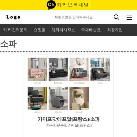
카톡 견적문의
쇼핑몰
해외지사주소
국제배송료
회원가입
소파
카미프닷에프알(프랑스)/소파
가구전문종합쇼핑몰(프랑스)