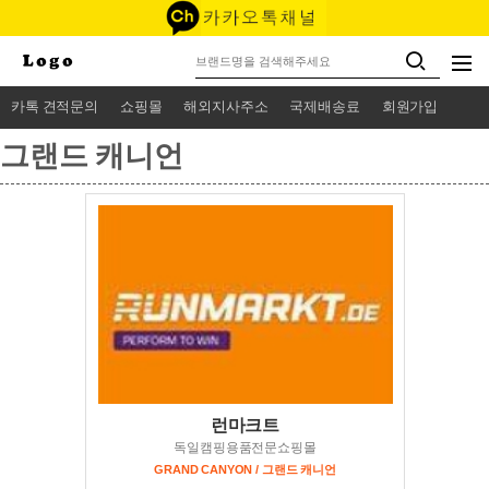
카톡 견적문의
쇼핑몰
해외지사주소
국제배송료
회원가입
그랜드 캐니언
런마크트
독일캠핑용품전문쇼핑몰
GRAND CANYON / 그랜드 캐니언