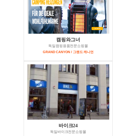
캠핑와그너
독일캠핑용품전문쇼핑몰
GRAND CANYON / 그랜드 캐니언
바이크24
독일바이크전문쇼핑몰