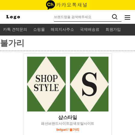
카톡 견적문의
쇼핑몰
해외지사주소
국제배송료
회원가입
불가리
샵스타일
패션브랜드사이트검색포탈사이트
bvlgari / 불가리